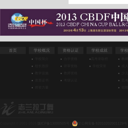
首页
学校概况
资格认证
学校成就
学
学校简介
办学资格
高考录取榜
教
校长致辞
评审资格
学校荣誉
成
教学设施
教师资格
少
资质证书
考级认证
艺
师资力量
假
Copyright © 2001-2026
陇ICP备13000505号
|
甘公网安备 62010202001129号