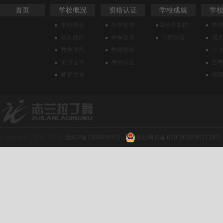
首页
学校概况
资格认证
学校成就
学
学校简介
办学资格
高考录取榜
教
校长致辞
评审资格
学校荣誉
成
教学设施
教师资格
少
资质证书
考级认证
艺
师资力量
假
Copyright © 2001-2026
陇ICP备13000505号
|
甘公网安备 62010202001129号