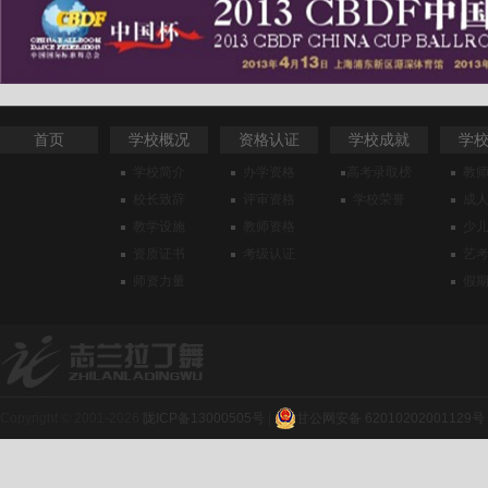
首页
学校概况
资格认证
学校成就
学
学校简介
办学资格
高考录取榜
教
校长致辞
评审资格
学校荣誉
成
教学设施
教师资格
少
资质证书
考级认证
艺
师资力量
假
Copyright © 2001-2026
陇ICP备13000505号
|
甘公网安备 62010202001129号