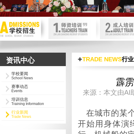
首页内页轮换图
null
TRADE NEWS
行业
资讯中心
学校要闻
School News
霹
赛事动态
来源：本文由AI助
Events
培训信息
Training Information
在城市的某
行业新闻
Trade News
开始用身体演