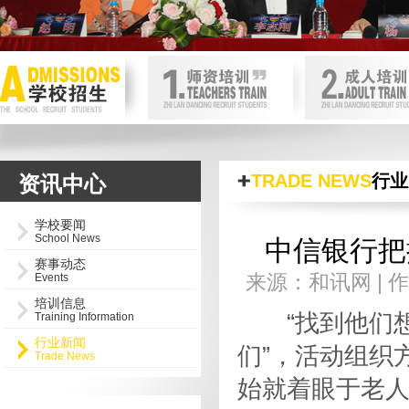
首页内页轮换图
null
TRADE NEWS
行业
资讯中心
学校要闻
School News
中信银行把
赛事动态
来源：和讯网 | 作
Events
培训信息
“找到他们想
Training Information
行业新闻
们”，活动组织
Trade News
始就着眼于老