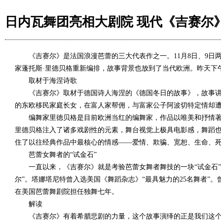
日内瓦舞团亮相大剧院 现代《吉赛尔
《吉赛尔》是法国浪漫芭蕾的三大代表作之一。11月8日、9日
家蓬托斯·里德贝格重新编排，故事背景也放到了当代欧洲。昨天下
取材于海涅诗歌
《吉赛尔》取材于德国诗人海涅的《德国冬日的故事》，故事讲述
的东欧移民家庭长女，在富人家帮佣，与富家公子阿波切特定情却
编舞家里德贝格是目前欧洲当红的编舞家，作品以唯美和抒情著称
里德贝格注入了诸多戏剧性的元素，舞台视觉上极具电影感，舞蹈也
住了以往经典作品中最核心的情感——爱情、欺骗、宽恕、生命、死
芭蕾女舞者的“试金石”
一直以来，《吉赛尔》就是考验芭蕾女舞者舞技的一块“试金石”
尔”。塔娜塔尼特曾入选美国《舞蹈杂志》“最具魅力的25名舞者
在美国芭蕾舞剧院担任独舞七年。
解读
《吉赛尔》有着希腊悲剧的力量，这个故事演绎的正是我们这个真