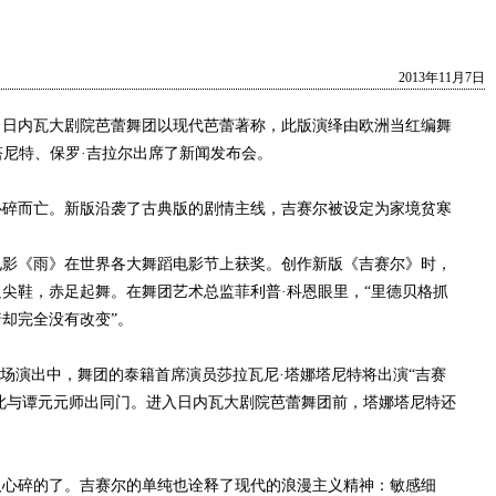
2013年11月7日
。日内瓦大剧院芭蕾舞团以现代芭蕾著称，此版演绎由欧洲当红编舞
塔尼特、保罗·吉拉尔出席了新闻发布会。
碎而亡。新版沿袭了古典版的剧情主线，吉赛尔被设定为家境贫寒
电影《雨》在世界各大舞蹈电影节上获奖。创作新版《吉赛尔》时，
尖鞋，赤足起舞。在舞团艺术总监菲利普·科恩眼里，“里德贝格抓
却完全没有改变”。
演出中，舞团的泰籍首席演员莎拉瓦尼·塔娜塔尼特将出演“吉赛
因此与谭元元师出同门。进入日内瓦大剧院芭蕾舞团前，塔娜塔尼特还
心碎的了。吉赛尔的单纯也诠释了现代的浪漫主义精神：敏感细