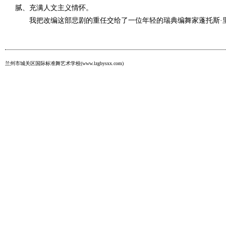
腻、充满人文主义情怀。
我把改编这部悲剧的重任交给了一位年轻的瑞典编舞家蓬托斯·里
兰州市城关区国际标准舞艺术学校(www.lzgbysxx.com)