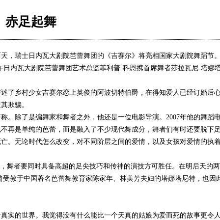
》赤足起舞
两天，瑞士日内瓦大剧院芭蕾舞团的《吉赛尔》将亮相国家大剧院舞蹈节
午日内瓦大剧院芭蕾舞团艺术总监菲利普·科恩携首席舞者莎拉瓦尼·塔娜
了乡村少女吉赛尔恋上英俊的阿波切特伯爵，在得知爱人已经订婚后心
遭其欺骗。
。除了是编舞家和舞者之外，他还是一位电影导演。2007年他的舞蹈
不再是单纯的芭蕾，而是融入了不少现代舞成分，舞者们有时还要脱下足
亡。无论时代怎么改变，对不同阶层之间的爱情，以及女孩对爱情的执着
，舞者要同时具备高超的足尖技巧和传神的演技方可胜任。在明后天的两场
”。曾受教于中国著名芭蕾舞教育家陈家年、林美芳夫妇的塔娜塔尼特，也
实的世界。我觉得没有什么能比一个天真的姑娘为爱而死的故事更令人